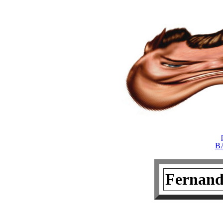
B
Fernan